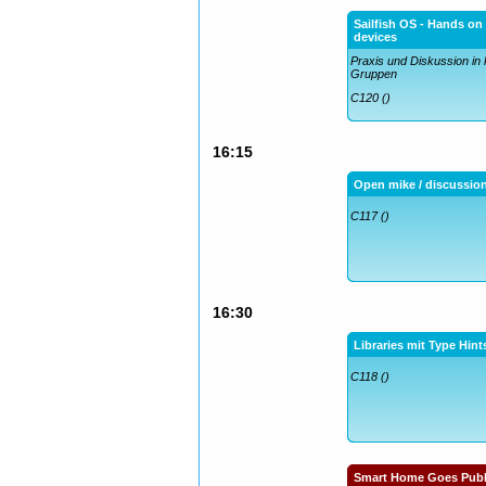
Sailfish OS - Hands on
devices
Praxis und Diskussion in 
Gruppen
C120 ()
16:15
Open mike / discussio
C117 ()
16:30
Libraries mit Type Hint
C118 ()
Smart Home Goes Publi