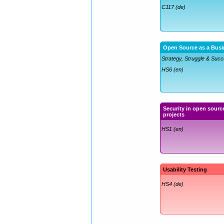
C117 (de)
Open Source as a Busi
Strategy, Struggle & Suc
HS6 (en)
Security in open sourc
projects
HS1 (en)
Usability Testing
HS4 (de)