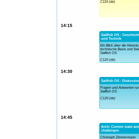
C119 (de)
14:15
Sailfish OS - Geschich
und Technik
Ein Blick über die Historie
technische Basis und Sta
Sailfish OS
C120 (de)
14:30
Sailfish OS - Diskussio
Fragen und Antworten ru
Sailfish OS
C120 (de)
14:45
Arch: Current state an
challenges
Christoph Zimmermann