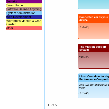
Security
Smart Home
Software Defined Anything
System Administration
Web Development
Connected car as your
device
Wordpress Meetup & CMS
Garden
HS4 (en)
other
The Mission Support
System
HS6 (en)
Linux Container im Hi
Performance Computi
Vom Wal zur Singularität 
weiter
HS1 (de)
10:15