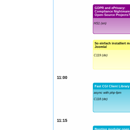
GDPR and ePrivacy:
Compliance Nightmares
Open-Source Projects
HS1 (en)
So einfach installiert 
Joomla!
C119 (de)
11:00
Fast CGI Client Library
async with php-fpm
C118 (de)
11:15
Booting modular open