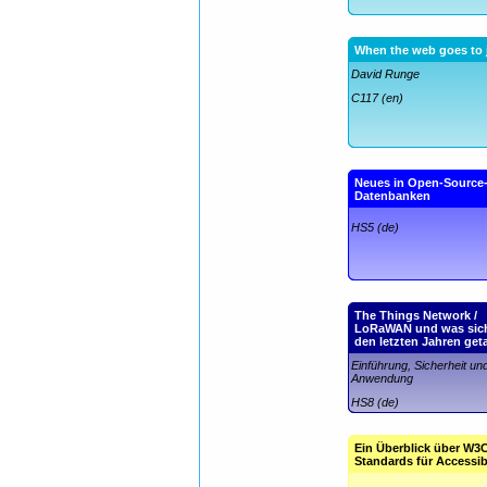
When the web goes to j
David Runge
C117 (en)
Neues in Open-Source
Datenbanken
HS5 (de)
The Things Network /
LoRaWAN und was sich
den letzten Jahren get
Einführung, Sicherheit un
Anwendung
HS8 (de)
Ein Überblick über W3
Standards für Accessib