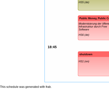
HS5 (de)
Public Money, Public 
Modernisierung der öffent
Infrastruktur durch Free
Software
HS6 (de)
18:45
shutdown
HS1 (en)
This schedule was generated with
frab
.