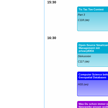
15:30
Tic Tac Toe Contest
Part 3
C118 (de)
16:30
Open-Source Smartcar
Management mit
privacyIDEA
Diskussion
C117 (de)
Computer Science beh
Geospatial Databases
HS5 (en)
Was Du schon immer ü
Netzwerke wissen wollt