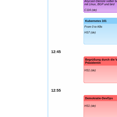
Anycast-Dienste selber 
mit LInux, BGP und bird
C116 (de)
Kubernetes 101
From 0 to K8s
HS7 (de)
12:45
Begrüßung durch die V
Präsidentin
HS1 (de)
12:55
Demokratie-DevOps
HS1 (de)