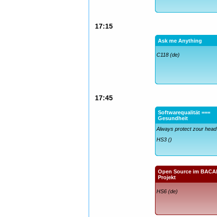
17:15
Ask me Anything
C118 (de)
17:45
Softwarequalität ===
Gesundheit
Always protect zour head
HS3 ()
Open Source im BACA
Projekt
HS6 (de)