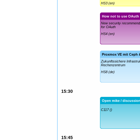
HS3 (en)
How not to use OAuth
New security recommend
for OAuth
HS4 (en)
Proxmox VE mit Ceph 
Zukunftssichere Infrastru
Rechenzentrum
HS8 (de)
15:30
Open mike / discussio
C117 ()
15:45