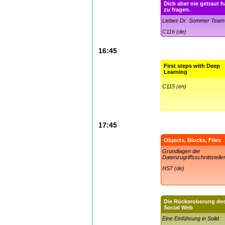
Dich aber nie getraut h
zu fragen.
Liebes Dr. Sommer Tea
C116 (de)
16:45
First steps with Deep
Learning
C115 (en)
17:45
Objects, Blocks, Files
Grundlagen der
Datenzugriffsschnittstelle
HS7 (de)
Die Rückeroberung de
Social Web
Eine Einführung in Solid