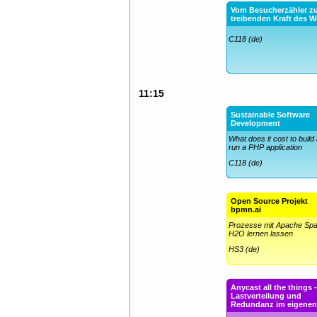
Vom Besucherzähler z
treibenden Kraft des 
C118 (de)
11:15
Sustainable Software
Development
What does it cost to build
run a PHP application
C118 (de)
Open Source Projekt
bpmn.ai
Prozesse mit Apache Spa
H2O lernen lassen
HS3 (de)
Anycast all the things 
Lastverteilung und
Redundanz im eigenen