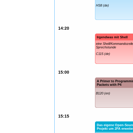
HS8 (de)
14:20
Irgendwas mit Shell
eine Shell/Kommandozeil
Sprechstunde
C115 (de)
15:00
A Primer to Programm
Packets with P4
B120 (en)
15:15
Das eigene Open-Sour
Projekt um 2FA erweite