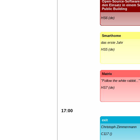
Open-Source-Software 
den Einsatz in einem 
Public Building
HS6 (de)
Smarthome
das erste Jahr
HS5 (de)
Matrix
"Follow the white rabbit..."
HS7 (de)
17:00
exit
Christoph Zimmermann
C117 ()