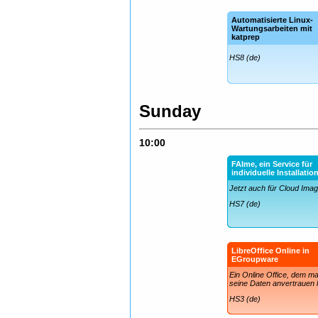
Automatisierte Linux-
Wartungsarbeiten mit
katprep
HS8 (de)
Sunday
10:00
FAIme, ein Service für
individuelle Installatio
Jetzt auch für Cloud Ima
HS7 (de)
LibreOffice Online in
EGroupware
Ein Online Office, dem m
seine Daten anvertrauen 
HS3 (de)