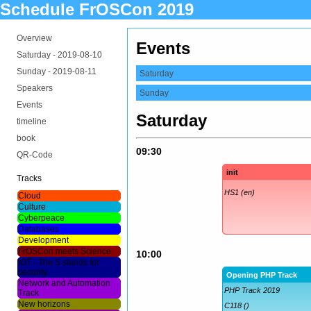
Schedule FrOSCon 2019
Overview
Events
Saturday -
2019-08-10
Sunday -
2019-08-11
Saturday
Speakers
Sunday
Events
Saturday
timeline
book
09:30
QR-Code
init
Tracks
HS1 (en)
Cloud
Culture
Cyberpeace
Databases
Development
FrOSCon meets Science
10:00
IOT - The S stands for
security
Opening PHP Track
Network and Automation
PHP Track 2019
Track
New horizons
C118 ()