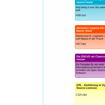
source router
And doing it over the net
well
HS8 (en)
Zentrales Logging mit
Elastic Stack
Elasticsearch, Logstash,
und Kibana in der Praxis
HS7 (de)
Die DSGVO als Chance
nutzen
Ein Fahrplan für ein mehr
Informationssicherheit in 
Schritten mit Open Sourc
Software
HS6 (de)
GPL - Einführung in O
Source Lizenzen
C119 (de)