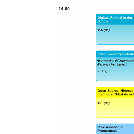
14:00
Digitale Freiheit in der
Schule
HS6 (de)
EGroupware Sprechst
Hier werden EGroupware
Wehwehchen kuriert.
C130 ()
Open-Source: Nimmst
noch oder Gibst du s
HS1 (de)
Praxiseinstieg in
Prometheus