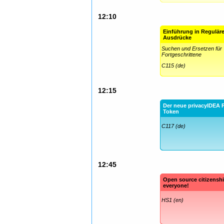
12:10
Einführung in Regulär
Ausdrücke
Suchen und Ersetzen für
Fortgeschrittene
C115 (de)
12:15
Der neue privacyIDEA 
Token
C117 (de)
12:45
Open source citizenshi
everyone!
HS1 (en)