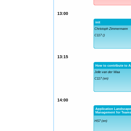
13:00
init
Christoph Zimmermann
C117 ()
13:15
How to contribute to A
Jelle van der Waa
C117 (en)
14:00
Application Landscap
Management for Team
HS7 (en)