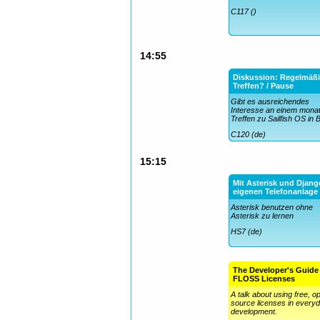
C117 ()
14:55
Diskussion: Regelmäß
Treffen? / Pause
Gibt es ausreichendes
Interesse an einem monat
Treffen zu Sailfish OS in
C120 (de)
15:15
Mit Asterisk und Djang
eigenen Telefonanlage
Asterisk benutzen ohne
Asterisk zu lernen
HS7 (de)
The Developer's Guide
FLOSS Licenses
A talk about using free, o
source licenses in every
development.