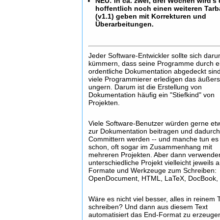
NEU: In ca. zwei, drei Wochen wird's
hoffentlich noch einen weiteren Tarb
(v1.1) geben mit Korrekturen und
Überarbeitungen.
Jeder Software-Entwickler sollte sich dar
kümmern, dass seine Programme durch e
ordentliche Dokumentation abgedeckt sind
viele Programmierer erledigen das äußers
ungern. Darum ist die Erstellung von
Dokumentation häufig ein "Stiefkind" von
Projekten.
Viele Software-Benutzer würden gerne et
zur Dokumentation beitragen und dadurch
Committern werden -- und manche tun es
schon, oft sogar im Zusammenhang mit
mehreren Projekten. Aber dann verwende
unterschiedliche Projekt vielleicht jeweils 
Formate und Werkzeuge zum Schreiben:
OpenDocument, HTML, LaTeX, DocBook, .
Wäre es nicht viel besser, alles in reinem 
schreiben? Und dann aus diesem Text
automatisiert das End-Format zu erzeuge