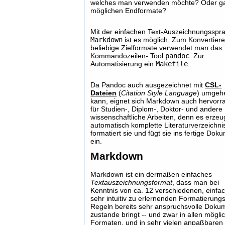
welches man verwenden möchte? Oder ga
möglichen Endformate?
Mit der einfachen Text-Auszeichnungsspr
Markdown
ist es möglich. Zum Konvertiere
beliebige Zielformate verwendet man das
Kommandozeilen- Tool
pandoc
. Zur
Automatisierung ein
Makefile
...
Da Pandoc auch ausgezeichnet mit
CSL-
Dateien
(
Citation Style Language
) umgeh
kann, eignet sich Markdown auch hervor
für Studien-, Diplom-, Doktor- und andere
wissenschaftliche Arbeiten, denn es erzeu
automatisch komplette Literaturverzeichni
formatiert sie und fügt sie ins fertige Dok
ein.
Markdown
Markdown ist ein dermaßen einfaches
Textauszeichnungsformat
, dass man bei
Kenntnis von ca. 12 verschiedenen, einfa
sehr intuitiv zu erlernenden Formatierung
Regeln bereits sehr anspruchsvolle Doku
zustande bringt -- und zwar in allen mögli
Formaten, und in sehr vielen anpaßbaren 