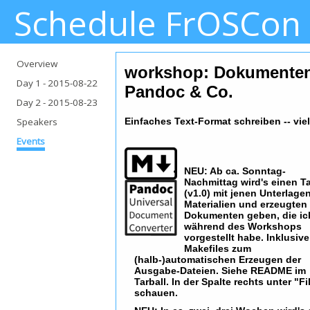
Schedule FrOSCon
Overview
workshop: Dokumente
Day 1
- 2015-08-22
Pandoc & Co.
Day 2
- 2015-08-23
Speakers
Einfaches Text-Format schreiben -- vi
Events
NEU: Ab ca. Sonntag-
Nachmittag wird's einen Ta
(v1.0) mit jenen Unterlagen
Materialien und erzeugten
Dokumenten geben, die ic
während des Workshops
vorgestellt habe. Inklusiv
Makefiles zum
(halb-)automatischen Erzeugen der
Ausgabe-Dateien. Siehe README im
Tarball. In der Spalte rechts unter "Fi
schauen.