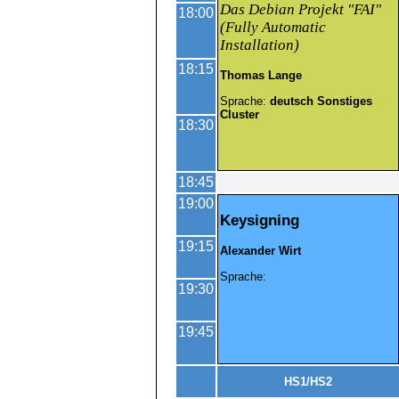
Das Debian Projekt "FAI"
18:00
(Fully Automatic
Installation)
18:15
Thomas Lange
Sprache:
deutsch
Sonstiges
Cluster
18:30
18:45
19:00
Keysigning
19:15
Alexander Wirt
Sprache:
19:30
19:45
HS1/HS2