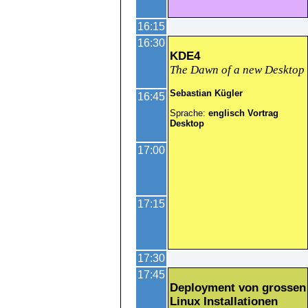
16:15
16:30
KDE4
The Dawn of a new Desktop
Sebastian Kügler
16:45
Sprache:
englisch
Vortrag
Desktop
17:00
17:15
17:30
17:45
Deployment von grossen
Linux Installationen