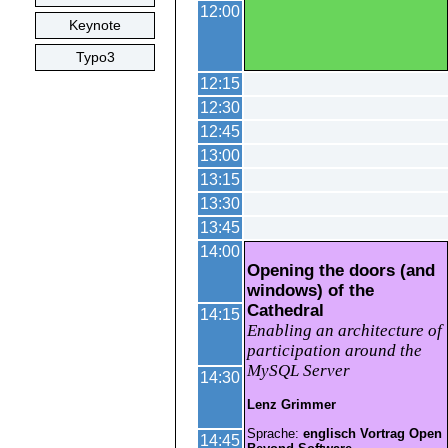
12:00
Keynote
Typo3
12:15
12:30
12:45
13:00
13:15
13:30
13:45
14:00
Opening the doors (and
windows) of the
Cathedral
14:15
Enabling an architecture of
participation around the
MySQL Server
14:30
Lenz Grimmer
Sprache:
englisch
Vortrag
Open
14:45