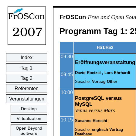
FrOSCon
Free and Open Sour
Programm Tag 1: 2
HS1/HS2
09:30
Index
Eröffnungsveranstaltung
Tag 1
David Roetzel
Lars Ehrhardt
09:45
Tag 2
Sprache:
Vortrag
Other
Referenten
10:00
PostgreSQL versus
Veranstaltungen
MySQL
Desktop
Venus versus Mars
Virtualization
10:15
Susanne Ebrecht
Open Beyond
Sprache:
englisch
Vortrag
Software
Database