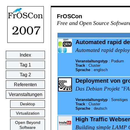
FrOSCon
Free and Open Source Softwar
Automated rapid de
Automated rapid deploy
Index
Veranstaltungstyp
:
Podium
Tag 1
Track
:
Cluster
Sprache
:
englisch
Tag 2
Deployment von gro
Referenten
Das Debian Projekt "FAI
Veranstaltungen
Veranstaltungstyp
:
Sonstiges
Desktop
Track
:
Cluster
Sprache
:
deutsch
Virtualization
High Traffic Webse
Open Beyond
Building simple LAMP Clu
Software