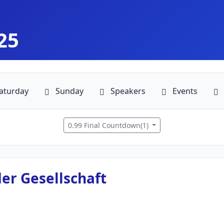
25
aturday
Sunday
Speakers
Events
0.99 Final Countdown(1)
der Gesellschaft