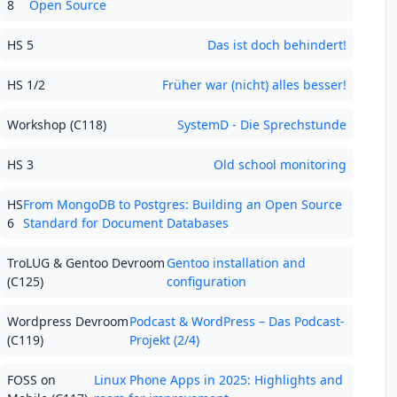
8
Open Source
HS 5
Das ist doch behindert!
HS 1/2
Früher war (nicht) alles besser!
Workshop (C118)
SystemD - Die Sprechstunde
HS 3
Old school monitoring
HS
From MongoDB to Postgres: Building an Open Source
6
Standard for Document Databases
TroLUG & Gentoo Devroom
Gentoo installation and
(C125)
configuration
Wordpress Devroom
Podcast & WordPress – Das Podcast-
(C119)
Projekt (2/4)
FOSS on
Linux Phone Apps in 2025: Highlights and