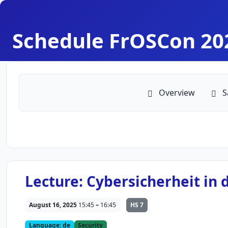
Schedule FrOSCon 20
Overview
S
Lecture: Cybersicherheit in 
August 16, 2025
15:45
–
16:45
HS 7
Language:
de
Security