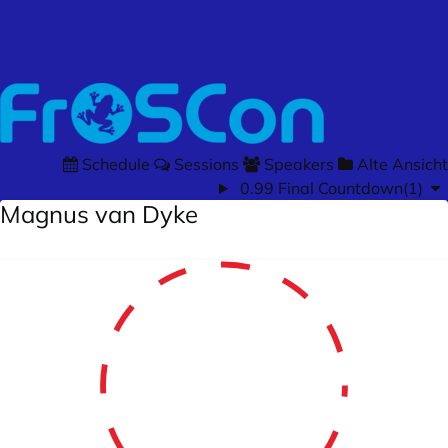
Schedule
Sessions
Speakers
Alte Ansicht
0.99 Final Countdown(1)
Magnus van Dyke