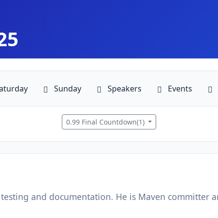
25
aturday
Sunday
Speakers
Events
0.99 Final Countdown(1)
, testing and documentation. He is Maven committer an