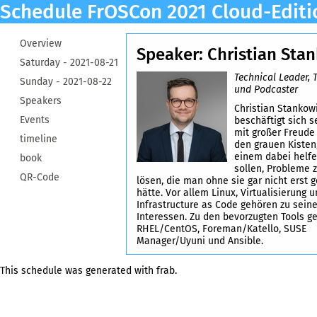
Schedule FrOSCon 2021 Cloud-Editi
Overview
Speaker: Christian Sta
Saturday -
2021-08-21
Technical Leader, 
Sunday -
2021-08-22
und Podcaster
Speakers
Christian Stankow
Events
beschäftigt sich s
mit großer Freude
timeline
den grauen Kisten,
einem dabei helf
book
sollen, Probleme 
QR-Code
lösen, die man ohne sie gar nicht erst 
hätte. Vor allem Linux, Virtualisierung 
Infrastructure as Code gehören zu sein
Interessen. Zu den bevorzugten Tools g
RHEL/CentOS, Foreman/Katello, SUSE
Manager/Uyuni und Ansible.
This schedule was generated with
frab
.