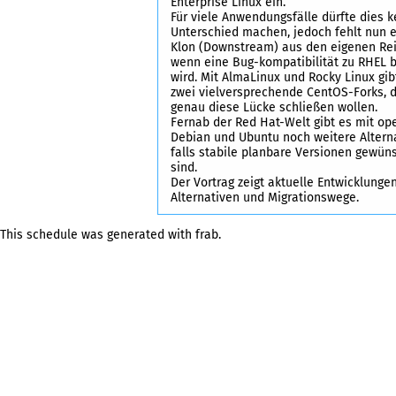
Enterprise Linux ein.
Für viele Anwendungsfälle dürfte dies 
Unterschied machen, jedoch fehlt nun ei
Klon (Downstream) aus den eigenen Re
wenn eine Bug-kompatibilität zu RHEL b
wird. Mit AlmaLinux und Rocky Linux gib
zwei vielversprechende CentOS-Forks, d
genau diese Lücke schließen wollen.
Fernab der Red Hat-Welt gibt es mit op
Debian und Ubuntu noch weitere Alterna
falls stabile planbare Versionen gewün
sind.
Der Vortrag zeigt aktuelle Entwicklungen
Alternativen und Migrationswege.
This schedule was generated with
frab
.