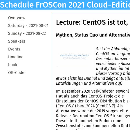
Schedule FrOSCon 2021 Cloud-Editi
Overview
Lecture: CentOS ist tot
Saturday -
2021-08-21
Sunday -
2021-08-22
Mythen, Status Quo und Alternati
Speakers
Seit der Abkündig
Events
CentOS im vergan
timeline
Dezember kursiere
verschiedene Auss
book
und Mythen im Int
QR-Code
Dieser Vortrag bri
etwas Licht ins Dunkel und zeigt aktuell
Entwicklungen und Alternativen auf.
Im Dezember 2020 verkündeten sowohl
Hat als auch das CentOS-Projekt die
Einstellung der CentOS-Distribution bis
(CentOS 8) bzw. 2024 (CentOS 7). Als
Alternative wurde die 2019 vorgestellte 
Release-Distribution CentOS Stream ge
Diese stellt nun neben Fedora eine
Zwischenstufe zum kommerziellen Red 