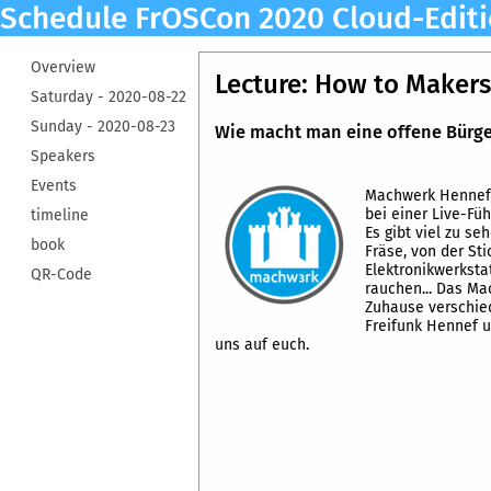
Schedule FrOSCon 2020 Cloud-Edit
Overview
Lecture: How to Maker
Saturday -
2020-08-22
Sunday -
2020-08-23
Wie macht man eine offene Bürge
Speakers
Events
Machwerk Hennef:
bei einer Live-Fü
timeline
Es gibt viel zu s
book
Fräse, von der St
Elektronikwerkstat
QR-Code
rauchen... Das Ma
Zuhause verschie
Freifunk Hennef u
uns auf euch.