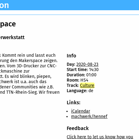
ion
space
rwerkstatt
 Kommt rein und lasst euch
Info
hrung den Makerspace zeigen.
Day:
2020-08-23
ehen. Vom 3D-Drucker zur CNC-
Start time:
14:30
ickmaschine zur
Duration:
01:00
t. Es wird blinken, piepen,
Room:
HS4
chwerk ist u.a. auch das
Track:
Culture
dener Communities wie z.B.
Language:
de
nd TTN-Rhein-Sieg. Wir freuen
Links:
iCalendar
machwerk/hennef
Feedback
Click here to let us know how you