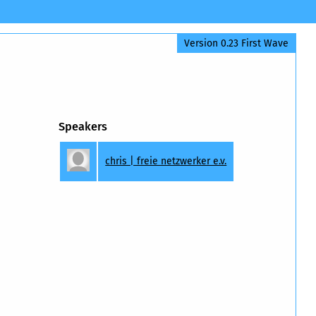
Version 0.23 First Wave
Speakers
chris | freie netzwerker e.v.