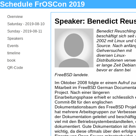
Schedule FrOSCon 2019
Overview
Speaker: Benedict Reu
Saturday -
2019-08-10
Benedict Reuschling
Sunday -
2019-08-11
beschäftigt sich sei
Speakers
2002 mit Linux und
Source. Nach anfän
Events
Gehversuchen mit
timeline
diversen Linux-
Distributionen verw
book
er lange Zeit Debian
QR-Code
bevor er dann bei
FreeBSD landete.
Im Oktober 2008 folgte er einem Aufruf zu
Mitarbeit im FreeBSD German Documenta
Project. Nach einer längeren
Einarbeitungsphase erhielt er schliesslich 
Commit-Bit für den englischen
Dokumentationsbaum des FreeBSD Projek
hat mehrere Arbeitsgruppen zur Verbesse
der Dokumentation geleitet und beschäftig
viel mit den Betriebssystembestandteilen, 
dokumentiert. Gute Dokumentation ist ihm
wichtig, da diese oftmals über den erfolgr