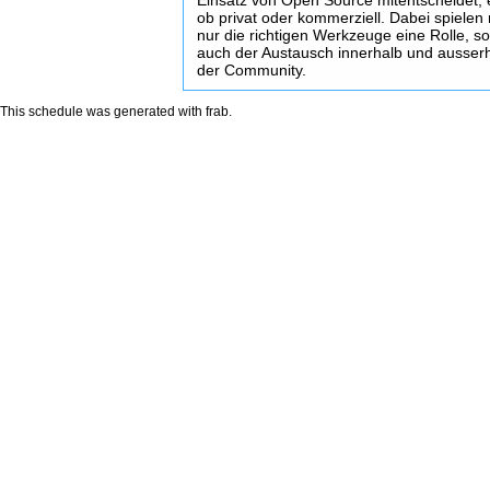
Einsatz von Open Source mitentscheidet, 
ob privat oder kommerziell. Dabei spielen 
nur die richtigen Werkzeuge eine Rolle, s
auch der Austausch innerhalb und ausser
der Community.
This schedule was generated with
frab
.