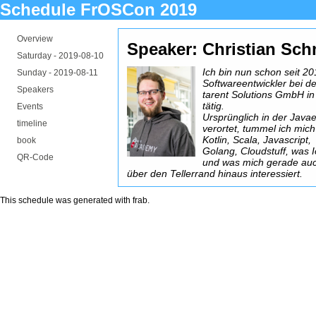
Schedule FrOSCon 2019
Overview
Speaker: Christian Sch
Saturday -
2019-08-10
Ich bin nun schon seit 20
Sunday -
2019-08-11
Softwareentwickler bei de
Speakers
tarent Solutions GmbH i
tätig.
Events
Ursprünglich in der Java
timeline
verortet, tummel ich mich
Kotlin, Scala, Javascript,
book
Golang, Cloudstuff, was 
QR-Code
und was mich gerade au
über den Tellerrand hinaus interessiert.
This schedule was generated with
frab
.