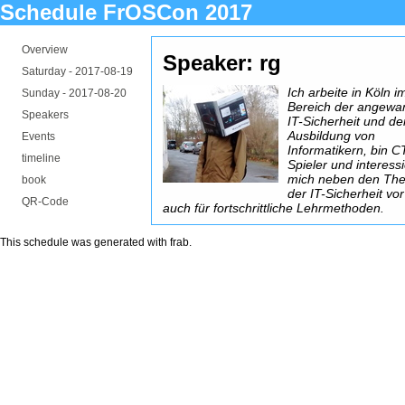
Schedule FrOSCon 2017
Overview
Speaker: rg
Saturday -
2017-08-19
Ich arbeite in Köln i
Sunday -
2017-08-20
Bereich der angewa
Speakers
IT-Sicherheit und de
Ausbildung von
Events
Informatikern, bin C
timeline
Spieler und interess
mich neben den Th
book
der IT-Sicherheit vo
QR-Code
auch für fortschrittliche Lehrmethoden.
This schedule was generated with
frab
.