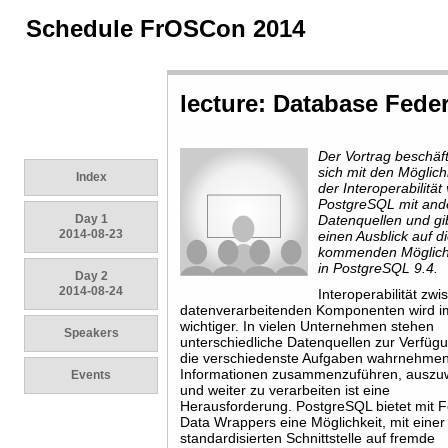
Schedule FrOSCon 2014
lecture: Database Fede
Der Vortrag beschäft
sich mit den Möglich
Index
der Interoperabilität
PostgreSQL mit and
Day 1
Datenquellen und gi
2014-08-23
einen Ausblick auf d
kommenden Möglich
in PostgreSQL 9.4.
Day 2
2014-08-24
Interoperabilität zw
datenverarbeitenden Komponenten wird 
wichtiger. In vielen Unternehmen stehen
Speakers
unterschiedliche Datenquellen zur Verfüg
die verschiedenste Aufgaben wahrnehmen
Informationen zusammenzuführen, auszu
Events
und weiter zu verarbeiten ist eine
Herausforderung. PostgreSQL bietet mit F
Data Wrappers eine Möglichkeit, mit einer
standardisierten Schnittstelle auf fremde