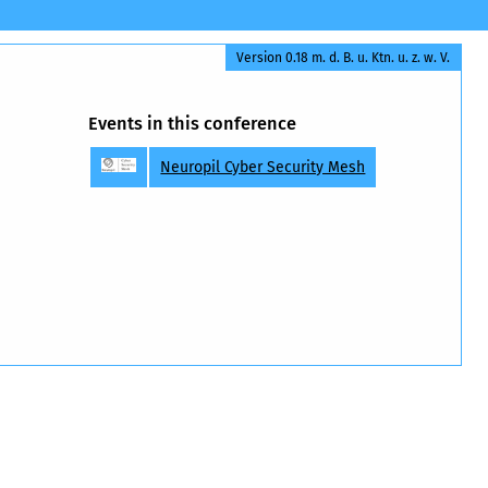
Version 0.18 m. d. B. u. Ktn. u. z. w. V.
Events in this conference
Neuropil Cyber Security Mesh