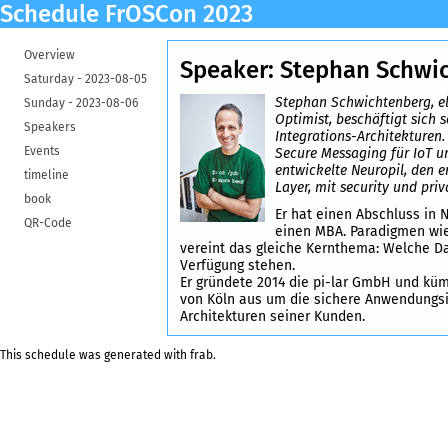
Schedule FrOSCon 2023
Overview
Speaker: Stephan Schwi
Saturday -
2023-08-05
Stephan Schwichtenberg, e
Sunday -
2023-08-06
Optimist, beschäftigt sich s
Speakers
Integrations-Architekturen.
Events
Secure Messaging für IoT u
entwickelte Neuropil, den 
timeline
Layer, mit security und priv
book
Er hat einen Abschluss in 
QR-Code
einen MBA. Paradigmen wie
vereint das gleiche Kernthema: Welche 
Verfügung stehen.
Er gründete 2014 die pi-lar GmbH und kü
von Köln aus um die sichere Anwendungsin
Architekturen seiner Kunden.
This schedule was generated with
frab
.