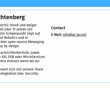
chtenberg
lectric monk und ewiger
Contact
eit über 15 Jahren mit
 Ein Schwerpunkt liegt auf
E-Mail:
info@pi-lar.net
nd Robotics und er
ersten open-source Messaging
ay by design.
Nachrichtentechnik, sowie
 EAI, ESB oder MicroServices
Daten müssen wann wo zur
mmert sich mit seinem Team
tegration bzw. Security-