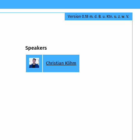
Version 0.18 m. d. B. u. Ktn. u. z. w. V.
Speakers
Christian Klihm