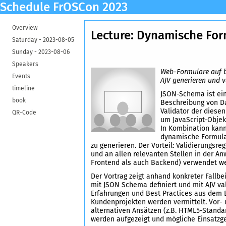
Schedule FrOSCon 2023
Overview
Lecture: Dynamische Fo
Saturday -
2023-08-05
Sunday -
2023-08-06
Speakers
Web-Formulare auf 
Events
AJV generieren und v
timeline
JSON-Schema ist ein
book
Beschreibung von D
Validator der diese
QR-Code
um JavaScript-Objekt
In Kombination kann
dynamische Formul
zu generieren. Der Vorteil: Validierungsre
und an allen relevanten Stellen in der A
Frontend als auch Backend) verwendet w
Der Vortrag zeigt anhand konkreter Fallbe
mit JSON Schema definiert und mit AJV va
Erfahrungen und Best Practices aus dem E
Kundenprojekten werden vermittelt. Vor-
alternativen Ansätzen (z.B. HTML5-Standar
werden aufgezeigt und mögliche Einsatzge