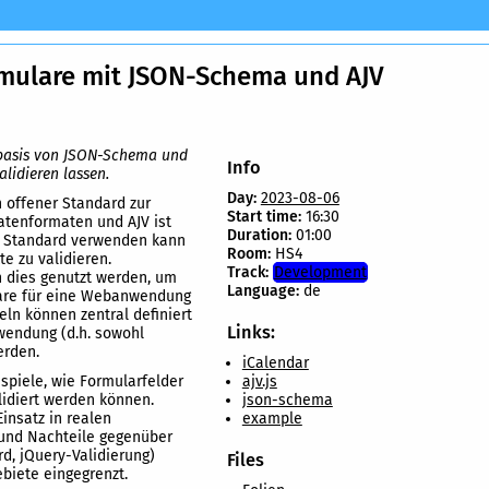
rmulare mit JSON-Schema und AJV
basis von JSON-Schema und
Info
alidieren lassen.
Day:
2023-08-06
 offener Standard zur
Start time:
16:30
atenformaten und AJV ist
Duration:
01:00
n Standard verwenden kann
Room:
HS4
e zu validieren.
Track:
Development
 dies genutzt werden, um
Language:
de
are für eine Webanwendung
geln können zentral definiert
Links:
nwendung (d.h. sowohl
erden.
iCalendar
ispiele, wie Formularfelder
ajv.js
lidiert werden können.
json-schema
insatz in realen
example
 und Nachteile gegenüber
d, jQuery-Validierung)
Files
biete eingegrenzt.