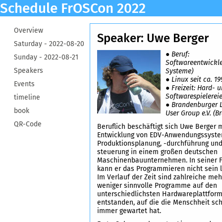
Schedule FrOSCon 2022
Overview
Speaker: Uwe Berger
Saturday -
2022-08-20
● Beruf:
Sunday -
2022-08-21
Softwareentwickle
Speakers
Systeme)
● Linux seit ca. 19
Events
● Freizeit: Hard- 
Softwarespielerei
timeline
● Brandenburger 
book
User Group e.V. (B
QR-Code
Beruflich beschäftigt sich Uwe Berger m
Entwicklung von EDV-Anwendungssyste
Produktionsplanung, -durchführung und
steuerung in einem großen deutschen
Maschinenbauunternehmen. In seiner Fr
kann er das Programmieren nicht sein 
Im Verlauf der Zeit sind zahlreiche meh
weniger sinnvolle Programme auf den
unterschiedlichsten Hardwareplattfor
entstanden, auf die die Menschheit sc
immer gewartet hat.