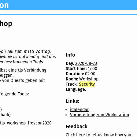
ion
shop
-on Teil zum mTLS Vortrag.
Info
owhow ist notwendig und das
n beschriebenen Tools.
Day:
2020-08-23
Start time:
17:00
bst eine tls Verbindung
Duration:
02:00
buggen.
Room:
Workshop
e von Quests geben mit
Track:
Security
Language:
folgende Tools:
Links:
)
iCalendar
shark)
Vorbereitung zum Workstation
/mtls_workshop_froscon2020
Feedback
Click here to let us know how you