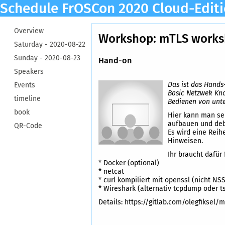
Schedule FrOSCon 2020 Cloud-Edit
Overview
Workshop: mTLS work
Saturday -
2020-08-22
Sunday -
2020-08-23
Hand-on
Speakers
Das ist das Hands
Events
Basic Netzwek Kn
timeline
Bedienen von unte
book
Hier kann man sel
aufbauen und de
QR-Code
Es wird eine Reih
Hinweisen.
Ihr braucht dafür 
* Docker (optional)
* netcat
* curl kompiliert mit openssl (nicht NSS
* Wireshark (alternativ tcpdump oder t
Details: https://gitlab.com/olegfiksel