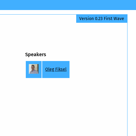
Version 0.23 First Wave
Speakers
Oleg Fiksel