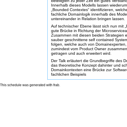
beteiligten zu jeder Zeit ein gutes Verst
Innerhalb dieses Modells lassen wiederum m
„Bounded Contextes“ identifizieren, welc
fachliche Domainlogik innerhalb des Modell
untereinander in Relation bringen lassen.
Auf technischer Ebene lässt sich nun mit
gute Brücke in Richtung der Microservicea
Zusammen mit diesen beiden Strategien e
sauber geschnittene self contained System
folgen, welche auch von Domainexperten,
zumindest vom Product Owner zusammen m
getragen und auch erweitert wird.
Der Talk erläutert die Grundbegriffe des
das theoretische Konzept dahinter und sch
Domainkontexten eine Brücke zur Software
fachlichen Beispiels
This schedule was generated with
frab
.