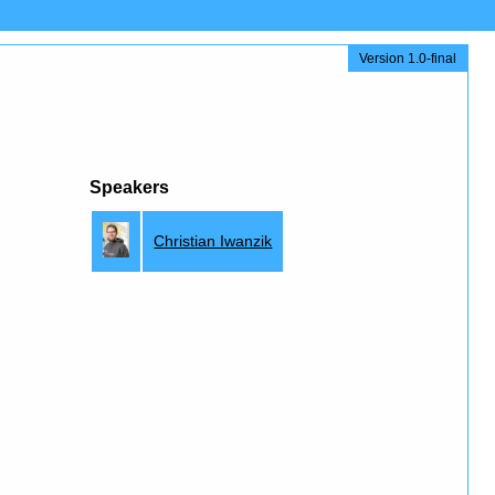
Version 1.0-final
Speakers
Christian Iwanzik