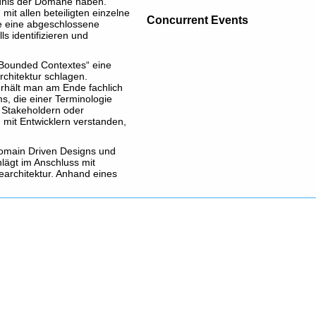
ändnis der Domäne haben.
it allen beteiligten einzelne
Concurrent Events
he eine abgeschlossene
s identifizieren und
 „Bounded Contextes“ eine
rchitektur schlagen.
rhält man am Ende fachlich
s, die einer Terminologie
 Stakeholdern oder
it Entwicklern verstanden,
 Domain Driven Designs und
lägt im Anschluss mit
architektur. Anhand eines