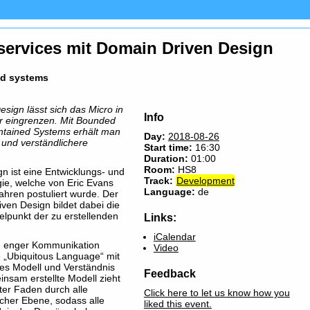
services mit Domain Driven Design
ed systems
sign lässt sich das Micro in
Info
r eingrenzen. Mit Bounded
ntained Systems erhält man
Day:
2018-08-26
 und verständlichere
Start time:
16:30
Duration:
01:00
Room:
HS8
n ist eine Entwicklungs- und
Track:
Development
gie, welche von Eric Evans
Language:
de
Jahren postuliert wurde. Der
ven Design bildet dabei die
elpunkt der zu erstellenden
Links:
iCalendar
in enger Kommunikation
Video
 „Ubiquitous Language“ mit
es Modell und Verständnis
Feedback
nsam erstellte Modell zieht
oter Faden durch alle
Click here to let us know how you
icher Ebene, sodass alle
liked this event.