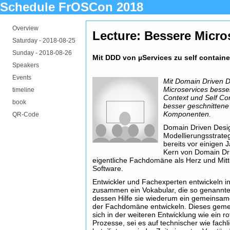
Schedule FrOSCon 2018
Overview
Lecture: Bessere Micro
Saturday -
2018-08-25
Sunday -
2018-08-26
Mit DDD von µServices zu self contain
Speakers
Events
Mit Domain Driven De
Microservices besse
timeline
Context und Self Co
book
besser geschnittene
Komponenten.
QR-Code
Domain Driven Desig
Modellierungsstrate
bereits vor einigen 
Kern von Domain Dri
eigentliche Fachdomäne als Herz und Mitt
Software.
Entwickler und Fachexperten entwickeln 
zusammen ein Vokabular, die so genannte
dessen Hilfe sie wiederum ein gemeinsam
der Fachdomäne entwickeln. Dieses gemei
sich in der weiteren Entwicklung wie ein r
Prozesse, sei es auf technischer wie fachl