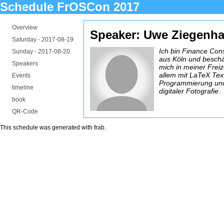
Schedule FrOSCon 2017
Overview
Speaker: Uwe Ziegenh
Saturday -
2017-08-19
Ich bin Finance Con
Sunday -
2017-08-20
aus Köln und beschä
Speakers
mich in meiner Freiz
allem mit LaTeX Tex
Events
Programmierung un
timeline
digitaler Fotografie.
book
QR-Code
This schedule was generated with
frab
.