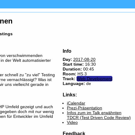
onen
stings
Info
t von verschwimmenden
Day:
2017-08-20
n der Welt automatisierter
Start time:
16:30
Duration:
00:45
Room:
HS 3
r schnell zu "zu viel" Testing
Track:
Web Development
ne vernachlässigt? Was ist
Language:
de
 uns vielleicht gerade in
Links:
iCalendar
HP Umfeld gezeigt und auch
Prezi-Präsentation
r gegeben doch mit nur wenig
Infos zum im Talk erwähnten
nen für Entwickler im Umfeld
TDCR (Test Driven Code Review)
Video
Feedback