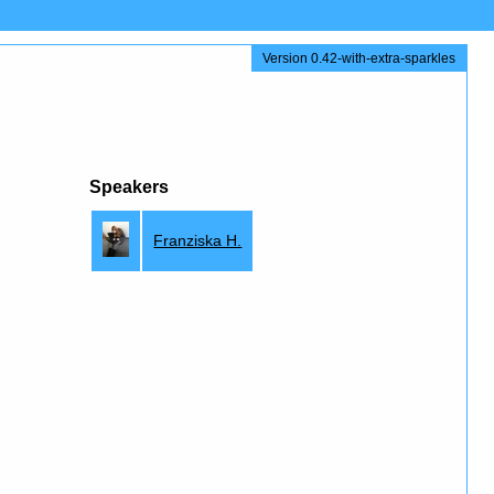
Version 0.42-with-extra-sparkles
Speakers
Franziska H.