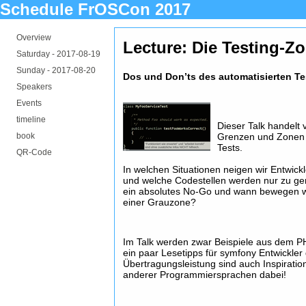
Schedule FrOSCon 2017
Overview
Lecture: Die Testing-Z
Saturday -
2017-08-19
Sunday -
2017-08-20
Dos und Don’ts des automatisierten Te
Speakers
Events
timeline
Dieser Talk handel
book
Grenzen und Zonen i
Tests.
QR-Code
In welchen Situationen neigen wir Entwickle
und welche Codestellen werden nur zu ger
ein absolutes No-Go und wann bewegen wir
einer Grauzone?
Im Talk werden zwar Beispiele aus dem P
ein paar Lesetipps für symfony Entwickle
Übertragungsleistung sind auch Inspiratio
anderer Programmiersprachen dabei!