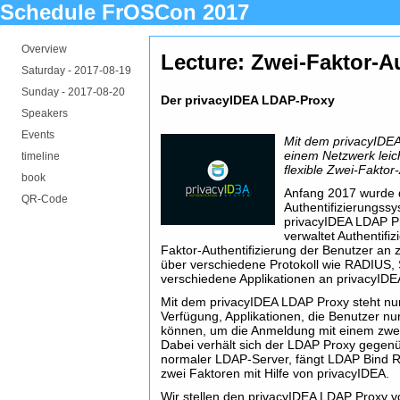
Schedule FrOSCon 2017
Overview
Lecture: Zwei-Faktor-A
Saturday -
2017-08-19
Sunday -
2017-08-20
Der privacyIDEA LDAP-Proxy
Speakers
Events
Mit dem privacyIDEA
einem Netzwerk leic
timeline
flexible Zwei-Faktor
book
Anfang 2017 wurde 
QR-Code
Authentifizierungss
privacyIDEA LDAP Pr
verwaltet Authentifi
Faktor-Authentifizierung der Benutzer an z
über verschiedene Protokoll wie RADIUS
verschiedene Applikationen an privacyID
Mit dem privacyIDEA LDAP Proxy steht nun
Verfügung, Applikationen, die Benutzer nu
können, um die Anmeldung mit einem zwei
Dabei verhält sich der LDAP Proxy gegenüb
normaler LDAP-Server, fängt LDAP Bind R
zwei Faktoren mit Hilfe von privacyIDEA.
Wir stellen den privacyIDEA LDAP Proxy vo