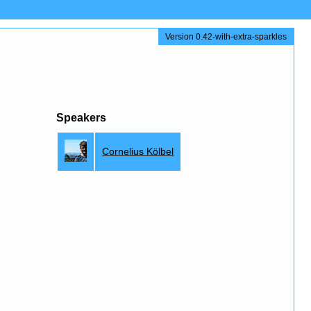
Version 0.42-with-extra-sparkles
Speakers
Cornelius Kölbel