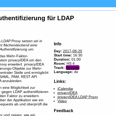
uthentifizierung für LDAP
 LDAP Proxy setzen wir in
Info
ht flächendeckend eine
-Authentifizierung um.
Day:
2017-08-20
Start time:
16:30
das Mehr-Faktor-
Duration:
01:00
ystem privacyIDEA um den
Room:
HS 4
oxy erweitert. privacyIDEA
Track:
Security
zierungs-Objekte zur Mehr-
Language:
de
entraler Stelle und ermöglicht
, SAML, PAM, REST API
EA anzubinden.
Links:
 eine Möglichkeit zur
iCalendar
r gegen LDAP authentifizieren
privacyIDEA
ten Faktor zu erweitern.
privacyIDEA LDAP Proxy
er der Applikation wie ein
Video
equests ab und überprüft die
Feedback
r und zeigen, wie ein