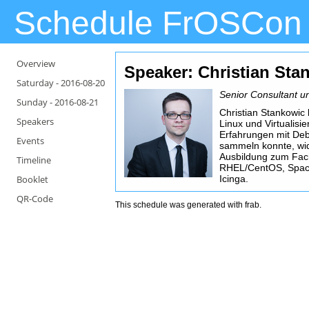
Schedule FrOSCon
Overview
Speaker: Christian Sta
Saturday -
2016-08-20
Senior Consultant 
Sunday -
2016-08-21
Christian Stankowic 
Speakers
Linux und Virtualisi
Erfahrungen mit De
Events
sammeln konnte, wid
Ausbildung zum Fac
Timeline
RHEL/CentOS, Space
Booklet
Icinga.
QR-Code
This schedule was generated with
frab
.