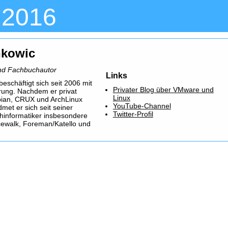
 2016
nkowic
und Fachbuchautor
Links
beschäftigt sich seit 2006 mit
Privater Blog über VMware und
erung. Nachdem er privat
Linux
bian, CRUX und ArchLinux
YouTube-Channel
met er sich seit seiner
Twitter-Profil
hinformatiker insbesondere
walk, Foreman/Katello und