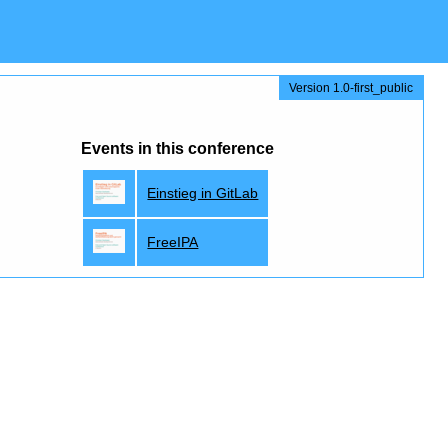
Version 1.0-first_public
Events in this conference
Einstieg in GitLab
FreeIPA