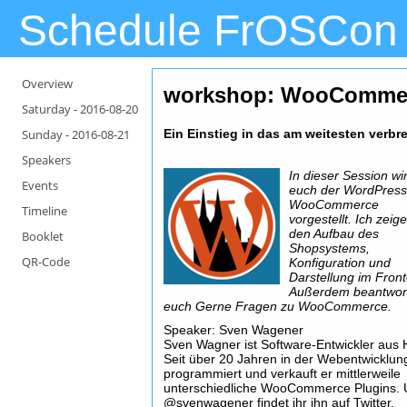
Schedule FrOSCon
Overview
workshop: WooComme
Saturday -
2016-08-20
Sunday -
2016-08-21
Ein Einstieg in das am weitesten verbr
Speakers
In dieser Session wi
Events
euch der WordPres
WooCommerce
Timeline
vorgestellt. Ich zeig
den Aufbau des
Booklet
Shopsystems,
QR-Code
Konfiguration und
Darstellung im Fron
Außerdem beantwort
euch Gerne Fragen zu WooCommerce.
Speaker: Sven Wagener
Sven Wagner ist Software-Entwickler aus 
Seit über 20 Jahren in der Webentwicklung
programmiert und verkauft er mittlerweile
unterschiedliche WooCommerce Plugins. 
@svenwagener findet ihr ihn auf Twitter.