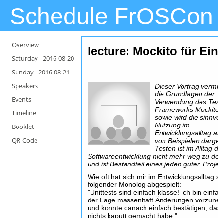
Schedule FrOSCon
Overview
lecture: Mockito für Ei
Saturday -
2016-08-20
Sunday -
2016-08-21
Speakers
Dieser Vortrag vermit
die Grundlagen der
Events
Verwendung des Tes
Frameworks Mockit
Timeline
sowie wird die sinnvo
Nutzung im
Booklet
Entwicklungsalltag 
QR-Code
von Beispielen darges
Testen ist im Alltag 
Softwareentwicklung nicht mehr weg zu d
und ist Bestandteil eines jeden guten Proje
Wie oft hat sich mir im Entwicklungsalltag
folgender Monolog abgespielt:
"Unittests sind einfach klasse! Ich bin einf
der Lage massenhaft Änderungen vorzu
und konnte danach einfach bestätigen, da
nichts kaputt gemacht habe."