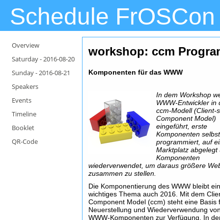
Schedule FrOSCon
Overview
workshop: ccm Progr
Saturday -
2016-08-20
Sunday -
2016-08-21
Komponenten für das WWW
Speakers
In dem Workshop w
Events
WWW-Entwickler in 
ccm-Modell (Client-s
Timeline
Component Model)
eingeführt, erste
Booklet
Komponenten selbs
QR-Code
programmiert, auf 
Marktplatz abgelegt
Komponenten
wiederverwendet, um daraus größere We
zusammen zu stellen.
Die Komponentierung des WWW bleibt ei
wichtiges Thema auch 2016. Mit dem Clie
Component Model (ccm) steht eine Basis f
Neuerstellung und Wiederverwendung vo
WWW-Komponenten zur Verfügung. In d