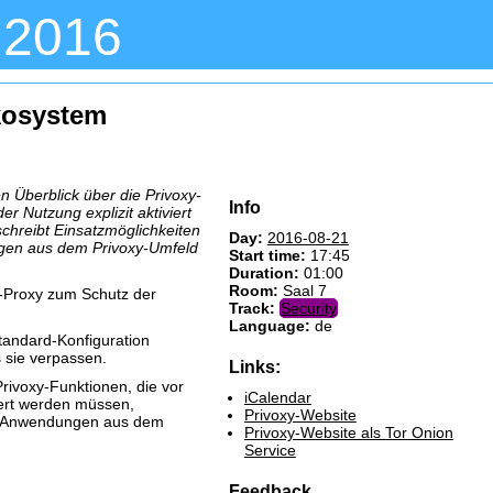
 2016
Ökosystem
en Überblick über die Privoxy-
Info
er Nutzung explizit aktiviert
hreibt Einsatzmöglichkeiten
Day:
2016-08-21
ngen aus dem Privoxy-Umfeld
Start time:
17:45
Duration:
01:00
Room:
Saal 7
P-Proxy zum Schutz der
Track:
Security
Language:
de
Standard-Konfiguration
s sie verpassen.
Links:
Privoxy-Funktionen, die vor
iCalendar
riert werden müssen,
Privoxy-Website
llt Anwendungen aus dem
Privoxy-Website als Tor Onion
Service
Feedback