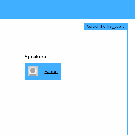
Version 1.0-first_public
Speakers
Fabian