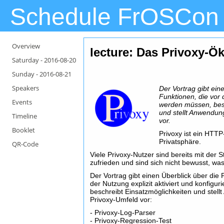
Schedule FrOSCon
Overview
lecture: Das Privoxy-
Saturday -
2016-08-20
Sunday -
2016-08-21
Speakers
Der Vortrag gibt ein
Funktionen, die vor d
Events
werden müssen, besc
und stellt Anwendu
Timeline
vor.
Booklet
Privoxy ist ein HTT
Privatsphäre.
QR-Code
Viele Privoxy-Nutzer sind bereits mit der 
zufrieden und sind sich nicht bewusst, wa
Der Vortrag gibt einen Überblick über die 
der Nutzung explizit aktiviert und konfigu
beschreibt Einsatzmöglichkeiten und ste
Privoxy-Umfeld vor:
- Privoxy-Log-Parser
- Privoxy-Regression-Test