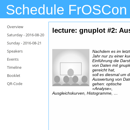
Schedule FrOSCon
Overview
lecture: gnuplot #2: A
Saturday -
2016-08-20
Sunday -
2016-08-21
Speakers
Nachdem es im letz
Jahr nur zu einer ku
Events
Einführung die Darst
von Daten mit gnupl
Timeline
gereicht hat,
soll es diesmal um d
Booklet
Auswertung von Dat
QR-Code
gehen: optische
«Analyse»,
Ausgleichskurven, Histogramme, …