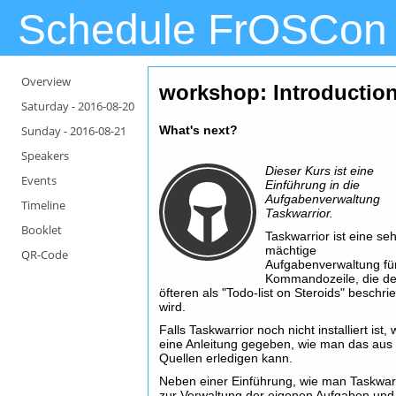
Schedule FrOSCon
Overview
workshop: Introduction
Saturday -
2016-08-20
Sunday -
2016-08-21
What's next?
Speakers
Dieser Kurs ist eine
Events
Einführung in die
Aufgabenverwaltung
Timeline
Taskwarrior.
Booklet
Taskwarrior ist eine se
mächtige
QR-Code
Aufgabenverwaltung für
Kommandozeile, die d
öfteren als "Todo-list on Steroids" beschri
wird.
Falls Taskwarrior noch nicht installiert ist, 
eine Anleitung gegeben, wie man das aus
Quellen erledigen kann.
Neben einer Einführung, wie man Taskwar
zur Verwaltung der eigenen Aufgaben un