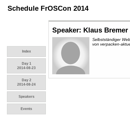
Schedule FrOSCon 2014
Speaker: Klaus Bremer
Selbstständiger We
von verpacken-aktue
Index
Day 1
2014-08-23
Day 2
2014-08-24
Speakers
Events