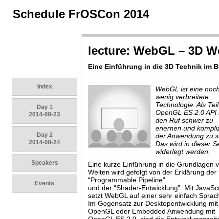
Schedule FrOSCon 2014
lecture: WebGL – 3D W
Eine Einführung in die 3D Technik im 
Index
WebGL ist eine noch
wenig verbreitete
Technologie. Als Teil
Day 1
OpenGL ES 2.0 API 
2014-08-23
den Ruf schwer zu
erlernen und kompliz
Day 2
der Anwendung zu s
2014-08-24
Das wird in dieser S
widerlegt werden.
Speakers
Eine kurze Einführung in die Grundlagen 
Welten wird gefolgt von der Erklärung der
“Programmable Pipeline”
Events
und der “Shader-Entwicklung”. Mit JavaScr
setzt WebGL auf einer sehr einfach Sprac
Im Gegensatz zur Desktopentwicklung mit
OpenGL oder Embedded Anwendung mit