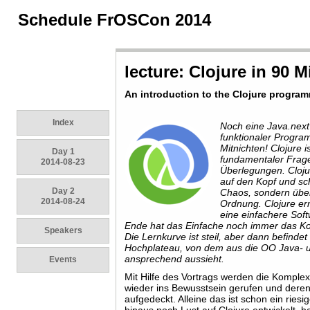
Schedule FrOSCon 2014
lecture: Clojure in 90 
An introduction to the Clojure progra
Index
Noch eine Java.next
funktionaler Progr
Mitnichten! Clojure 
Day 1
fundamentaler Frag
2014-08-23
Überlegungen. Clojur
auf den Kopf und sc
Day 2
Chaos, sondern übe
2014-08-24
Ordnung. Clojure er
eine einfachere Sof
Ende hat das Einfache noch immer das K
Speakers
Die Lernkurve ist steil, aber dann befinde
Hochplateau, von dem aus die OO Java- 
ansprechend aussieht.
Events
Mit Hilfe des Vortrags werden die Komplexi
wieder ins Bewusstsein gerufen und dere
aufgedeckt. Alleine das ist schon ein ries