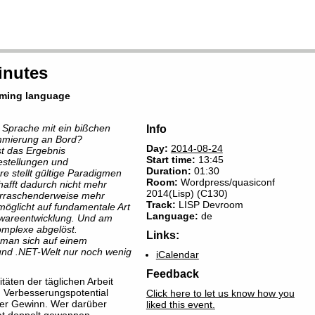
Minutes
mming language
 Sprache mit ein bißchen
Info
ammierung an Bord?
Day:
2014-08-24
ist das Ergebnis
Start time:
13:45
estellungen und
Duration:
01:30
e stellt gültige Paradigmen
Room
:
Wordpress/quasiconf
hafft dadurch nicht mehr
2014(Lisp) (C130)
rraschenderweise mehr
Track:
LISP Devroom
möglicht auf fundamentale Art
Language:
de
twareentwicklung. Und am
omplexe abgelöst.
Links:
t man sich auf einem
und .NET-Welt nur noch wenig
iCalendar
Feedback
täten der täglichen Arbeit
n Verbesserungspotential
Click here to let us know how you
iger Gewinn. Wer darüber
liked this event.