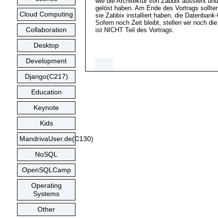
wie die Architektur von Zabbix aussieht u
gelöst haben. Am Ende des Vortrags sollten
Cloud Computing
sie Zabbix installiert haben, die Datenb
Sofern noch Zeit bleibt, stellen wir noch 
Collaboration
ist NICHT Teil des Vortrags.
Desktop
Development
<<<
Django(C217)
Education
Keynote
Kids
MandrivaUser.de(C130)
NoSQL
OpenSQLCamp
Operating
Systems
Other