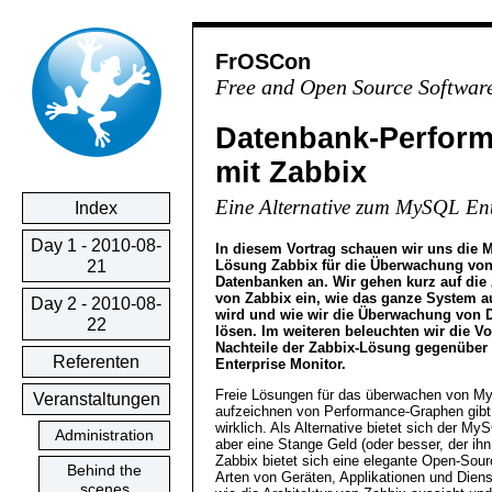
FrOSCon
Free and Open Source Softwar
Datenbank-Perform
mit Zabbix
Eine Alternative zum MySQL Ent
Index
Day 1 - 2010-08-
In diesem Vortrag schauen wir uns die M
Lösung Zabbix für die Überwachung v
21
Datenbanken an. Wir gehen kurz auf die 
von Zabbix ein, wie das ganze System a
Day 2 - 2010-08-
wird und wie wir die Überwachung von 
22
lösen. Im weiteren beleuchten wir die Vo
Nachteile der Zabbix-Lösung gegenübe
Referenten
Enterprise Monitor.
Freie Lösungen für das überwachen von 
Veranstaltungen
aufzeichnen von Performance-Graphen gibt 
wirklich. Als Alternative bietet sich der M
Administration
aber eine Stange Geld (oder besser, der ihn
Zabbix bietet sich eine elegante Open-Sour
Behind the
Arten von Geräten, Applikationen und Diens
scenes